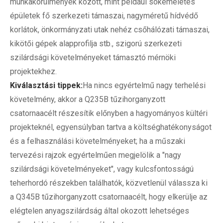
munkakörülmények között, mint például sokemeletes
épületek fő szerkezeti támaszai, nagyméretű hídvédő
korlátok, önkormányzati utak nehéz csőhálózati támaszai,
kikötői gépek alapprofilja stb., szigorú szerkezeti
szilárdsági követelményeket támasztó mérnöki
projektekhez.
Kiválasztási tippek:
Ha nincs egyértelmű nagy terhelési
követelmény, akkor a Q235B tűzihorganyzott
csatornaacélt részesítik előnyben a hagyományos kültéri
projekteknél, egyensúlyban tartva a költséghatékonyságot
és a felhasználási követelményeket; ha a műszaki
tervezési rajzok egyértelműen megjelölik a "nagy
szilárdsági követelményeket", vagy kulcsfontosságú
teherhordó részekben találhatók, közvetlenül válassza ki
a Q345B tűzihorganyzott csatornaacélt, hogy elkerülje az
elégtelen anyagszilárdság által okozott lehetséges