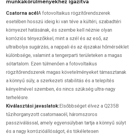
munkakörülményekhez igazítva
Csatorna acél
A fotovoltaikus rögzítőrendszerek
esetében hosszú ideig ki van téve a kültéri, szabadtéri
környezet hatásának, és szembe kell néznie olyan
korróziós tényezőkkel, mint a szél és az eső, az
ultraibolya sugárzás, a nappali és az éjszakai hőmérséklet
különbsége, valamint a tengerparti területeken a magas
sótartalom. Ezen túlmenően a fotovoltaikus
rögzítőrendszerek magas követelményeket támasztanak
a könnyű súly, a szerkezeti stabilitás és a telepítés
kényelmével szemben, és nincs szükség ultra-nagy
terhelésre.
Kiválasztási javaslatok:
Elsőbbséget élvez a Q235B
tűzihorganyzott csatornaacél, háromszoros
passziválással, amely egyensúlyban tartja a könnyű súlyt
és a nagy korrózióállóságot, és tökéletesen