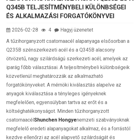
Q345B TELJESÍTMÉNYBELI KÜLÖNBSÉGEI
ÉS ALKALMAZÁSI FORGATÓKÖNYVEI
2026-02-28
4
Hagyj üzenetet
A tűzihorganyzott csatornaacél alapanyaga elsősorban a
Q235B szénszerkezeti acél és a Q345B alacsony
ötvözetű, nagy szilárdságú szerkezeti acél, amelyek az
iparág főbb választásai. A teljesítménybeli különbségeik
közvetlenül meghatározzák az alkalmazható
forgatókönyveket. A mérnöki kiválasztás alapelve az
anyagok kiválasztása a tényleges igényeknek
megfelelően, egyensúlyban tartva az erőt és a
költséghatékonyságot. Minden tűzihorganyzott
csatornaacél
Shunchen Hongye
nemzeti szabványoknak
megfelelő eredeti alapanyagokat alkalmaz, és a forrástól
kezdve ellenőrzi az acél alapvető szilárdságát és