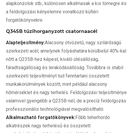
alapkonzolok stb., különösen alkalmasak a kis tömegre és
a feldolgozási kényelemre vonatkozó kültéri
forgatókönyvekre.
Q345B tűzihorganyzott csatornaacél
Alapteljesítmény:
Alacsony ötvözetű, nagy szilárdságú
szerkezeti acél, amelynek folyáshatára körülbelül 40%-kal
nőtt a Q235B-hez képest, kiváló ütésállóság,
fáradtságállóság és lerakódásállóság. Továbbra is stabil
szerkezeti teljesítményt tud fenntartani összetett
munkakörülmények között, mint például alacsony
hőmérséklet és nagy terhelés. Feldolgozási teljesítménye
valamivel gyengébb a Q235B-nél, de a precíz feldolgozás
professzionális technológiával megvalósítható.
Alkalmazható forgatókönyvek:
Főbb teherhordó
alkatrészek nagy terhelésű és összetett