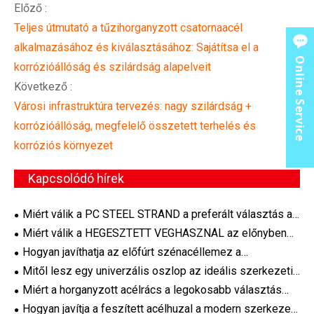
Előző :
Teljes útmutató a tűzihorganyzott csatornaacél
alkalmazásához és kiválasztásához: Sajátítsa el a
Online Service
korrózióállóság és szilárdság alapelveit
Következő :
Városi infrastruktúra tervezés: nagy szilárdság +
korrózióállóság, megfelelő összetett terhelés és
korróziós környezet
Kapcsolódó hírek
Miért válik a PC STEEL STRAND a preferált választás a
modern feszített betonalkalmazásokhoz?
Miért válik a HEGESZTETT VÉGHASZNÁL az előnyben
részesített megerősítési megoldás a modern építési
Hogyan javíthatja az előfúrt szénacéllemez a
projektekhez
hatékonyságot és a pontosságot a modern ipari
Mitől lesz egy univerzális oszlop az ideális szerkezeti
projektekben
acél megoldás a modern építési projektekhez
Miért a horganyzott acélrács a legokosabb választás
ipari padlóburkolatokhoz és infrastrukturális projektekhez
Hogyan javítja a feszített acélhuzal a modern szerkezeti