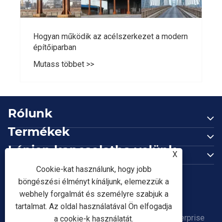
Hogyan működik az acélszerkezet a modern
építőiparban
Mutass többet >>
Rólunk
Termékek
Lépjen kapcsolatba velünk
X
KÖVESS MINKET
Cookie-kat használunk, hogy jobb
böngészési élményt kínáljunk, elemezzük a
webhely forgalmát és személyre szabjuk a
tartalmat. Az oldal használatával Ön elfogadja
Copyright © 2026 Tianjin Shunchen Hongye Enterprise
a cookie-k használatát.