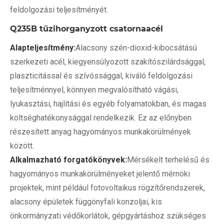
feldolgozási teljesítményét.
Q235B tűzihorganyzott csatornaacél
Alapteljesítmény:
Alacsony szén-dioxid-kibocsátású
szerkezeti acél, kiegyensúlyozott szakítószilárdsággal,
plaszticitással és szívóssággal, kiváló feldolgozási
teljesítménnyel, könnyen megvalósítható vágási,
lyukasztási, hajlítási és egyéb folyamatokban, és magas
költséghatékonysággal rendelkezik. Ez az előnyben
részesített anyag hagyományos munkakörülmények
között.
Alkalmazható forgatókönyvek:
Mérsékelt terhelésű és
hagyományos munkakörülményeket jelentő mérnöki
projektek, mint például fotovoltaikus rögzítőrendszerek,
alacsony épületek függönyfali konzoljai, kis
önkormányzati védőkorlátok, gépgyártáshoz szükséges