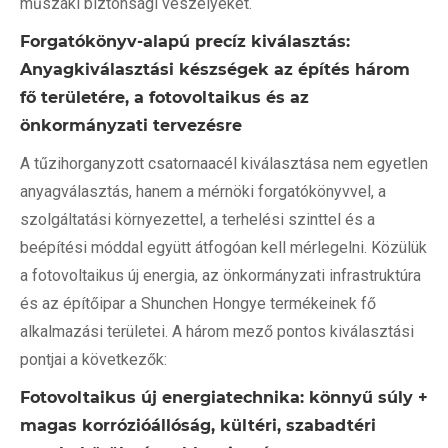
műszaki biztonsági veszélyeket.
Forgatókönyv-alapú precíz kiválasztás:
Anyagkiválasztási készségek az építés három
fő területére, a fotovoltaikus és az
önkormányzati tervezésre
A tűzihorganyzott csatornaacél kiválasztása nem egyetlen
anyagválasztás, hanem a mérnöki forgatókönyvvel, a
szolgáltatási környezettel, a terhelési szinttel és a
beépítési móddal együtt átfogóan kell mérlegelni. Közülük
a fotovoltaikus új energia, az önkormányzati infrastruktúra
és az építőipar a Shunchen Hongye termékeinek fő
alkalmazási területei. A három mező pontos kiválasztási
pontjai a következők:
Fotovoltaikus új energiatechnika: könnyű súly +
magas korrózióállóság, kültéri, szabadtéri