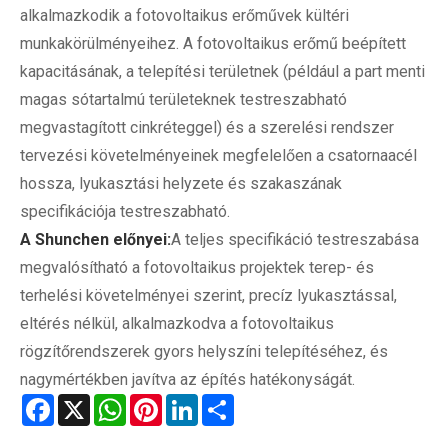
alkalmazkodik a fotovoltaikus erőművek kültéri
munkakörülményeihez. A fotovoltaikus erőmű beépített
kapacitásának, a telepítési területnek (például a part menti
magas sótartalmú területeknek testreszabható
megvastagított cinkréteggel) és a szerelési rendszer
tervezési követelményeinek megfelelően a csatornaacél
hossza, lyukasztási helyzete és szakaszának
specifikációja testreszabható.
A Shunchen előnyei:
A teljes specifikáció testreszabása
megvalósítható a fotovoltaikus projektek terep- és
terhelési követelményei szerint, precíz lyukasztással,
eltérés nélkül, alkalmazkodva a fotovoltaikus
rögzítőrendszerek gyors helyszíni telepítéséhez, és
nagymértékben javítva az építés hatékonyságát.
Facebook
X
WhatsApp
Pinterest
LinkedIn
Share