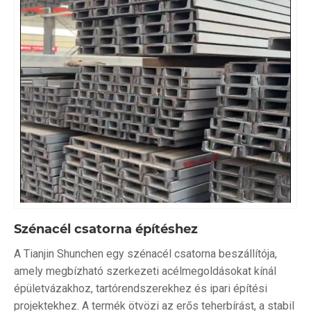
Szénacél csatorna építéshez
A Tianjin Shunchen egy szénacél csatorna beszállítója,
amely megbízható szerkezeti acélmegoldásokat kínál
épületvázakhoz, tartórendszerekhez és ipari építési
projektekhez. A termék ötvözi az erős teherbírást, a stabil