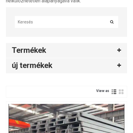
nélkülözhetetlen alapanyagává válik.
Termékek
új termékek
View as