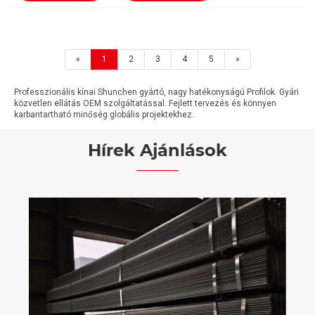
«
1
2
3
4
5
»
Professzionális kínai Shunchen gyártó, nagy hatékonyságú Profilok. Gyári
közvetlen ellátás OEM szolgáltatással. Fejlett tervezés és könnyen
karbantartható minőség globális projektekhez.
Hírek Ajánlások
Hogyan bi
nagy telj
alkalma
Mutass t