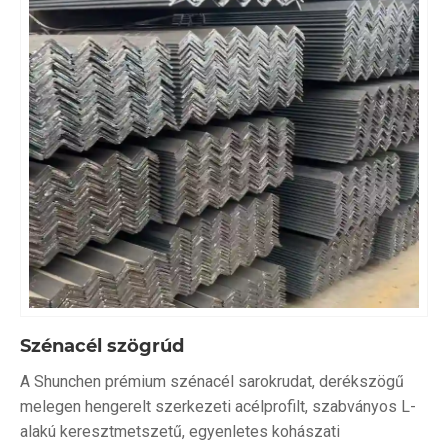
Szénacél szögrúd
A Shunchen prémium szénacél sarokrudat, derékszögű
melegen hengerelt szerkezeti acélprofilt, szabványos L-
alakú keresztmetszetű, egyenletes kohászati ​​