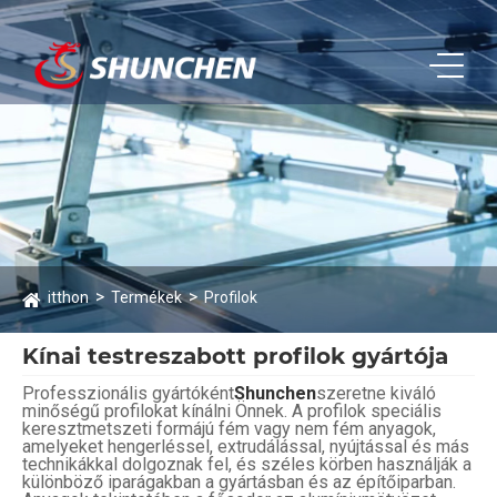
itthon
Termékek
Profilok
Kínai testreszabott profilok gyártója
Professzionális gyártóként
Shunchen
szeretne kiváló
minőségű profilokat kínálni Önnek. A profilok speciális
keresztmetszeti formájú fém vagy nem fém anyagok,
amelyeket hengerléssel, extrudálással, nyújtással és más
technikákkal dolgoznak fel, és széles körben használják a
különböző iparágakban a gyártásban és az építőiparban.