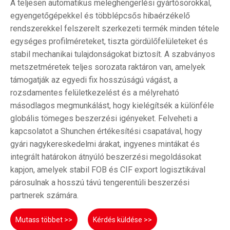
A teljesen automatikus meleghengerlési gyártósorokkal,
egyengetőgépekkel és többlépcsős hibaérzékelő
rendszerekkel felszerelt szerkezeti termék minden tétele
egységes profilméreteket, tiszta gördülőfelületeket és
stabil mechanikai tulajdonságokat biztosít. A szabványos
metszetméretek teljes sorozata raktáron van, amelyek
támogatják az egyedi fix hosszúságú vágást, a
rozsdamentes felületkezelést és a mélyreható
másodlagos megmunkálást, hogy kielégítsék a különféle
globális tömeges beszerzési igényeket. Felveheti a
kapcsolatot a Shunchen értékesítési csapatával, hogy
gyári nagykereskedelmi árakat, ingyenes mintákat és
integrált határokon átnyúló beszerzési megoldásokat
kapjon, amelyek stabil FOB és CIF export logisztikával
párosulnak a hosszú távú tengerentúli beszerzési
partnerek számára.
Mutass többet >>
Kérdés küldése >>