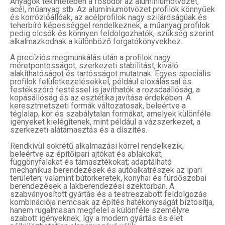
Anyagok tekintetében a fősodor az alumíniumötvözet,
acél, műanyag stb. Az alumíniumötvözet profilok könnyűek
és korrózióállóak, az acélprofilok nagy szilárdságúak és
teherbíró képességgel rendelkeznek, a műanyag profilok
pedig olcsók és könnyen feldolgozhatók, szükség szerint
alkalmazkodnak a különböző forgatókönyvekhez.
A precíziós megmunkálás után a profilok nagy
méretpontosságot, szerkezeti stabilitást, kiváló
alakíthatóságot és tartósságot mutatnak. Egyes speciális
profilok felületkezelésekkel, például eloxálással és
festékszóró festéssel is javíthatók a rozsdaállóság, a
kopásállóság és az esztétika javítása érdekében. A
keresztmetszeti formák változatosak, beleértve a
téglalap, kör és szabálytalan formákat, amelyek különféle
igényeket kielégítenek, mint például a vázszerkezet, a
szerkezeti alátámasztás és a díszítés.
Rendkívül sokrétű alkalmazási körrel rendelkezik,
beleértve az építőipari ajtókat és ablakokat,
függönyfalakat és támasztékokat; adaptálható
mechanikus berendezések és autóalkatrészek az ipari
területen; valamint bútorkeretek, konyhai és fürdőszobai
berendezések a lakberendezési szektorban. A
szabványosított gyártás és a testreszabott feldolgozás
kombinációja nemcsak az építés hatékonyságát biztosítja,
hanem rugalmasan megfelel a különféle személyre
szabott igényeknek, így a modern gyártás és élet