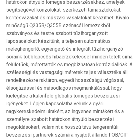
határokon átnyúló tömeges beszerzésekhez, amelyek
segítségével konzolokat, szerkezeti támasztékokat,
kerítésvázakat és műszaki vasalatokat készíthet. Kiváló
minőségű Q235B/Q355B szénacél lemezekből
szabványos és testre szabott tűzihorganyzott
laposacélokat készítünk; a teljesen automatikus
meleghengerlő, egyengető és integrált tűzihorganyzó
soraink többlépcsős hibaérzékeléssel minden tételt sima
felületűek, mérettartók és megbízhatóan korrózióállóak. A
szélességi és vastagsági méretek teljes választéka áll
rendelkezésre raktáron, egyedi hosszúságú vágással,
élsorjázással és másodlagos megmunkálással, hogy
kielégítse a különféle globális tömeges beszerzési
igényeket. Lépjen kapcsolatba velünk a gyári
nagykereskedelmi árakért, az ingyenes mintákért és a
személyre szabott határokon átnyúló beszerzési
megoldásokért, valamint a hosszú távú tengerentúli
beszerzési partnerek számára nyújtott állandó FOB/CIF