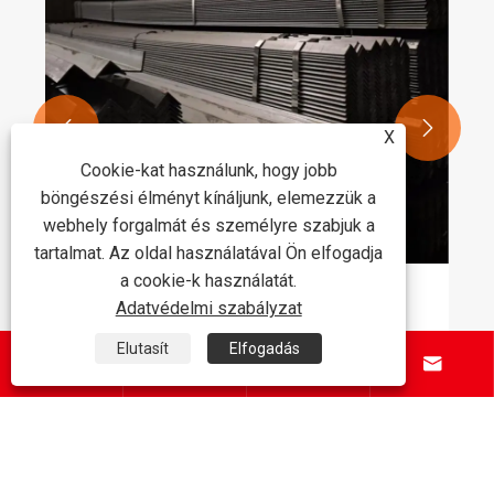


X
Cookie-kat használunk, hogy jobb
böngészési élményt kínáljunk, elemezzük a
webhely forgalmát és személyre szabjuk a
tartalmat. Az oldal használatával Ön elfogadja
a cookie-k használatát.
cíziós gyártás, minőségbiztosítás – A
Adatvédelmi szabályzat
gacél termékcsaládunkat teljesen
Elutasít
Elfogadás
szerűsítettük a nagyobb hatékonyságú




tass többet >>
nöki építés érdekében
Rólunk