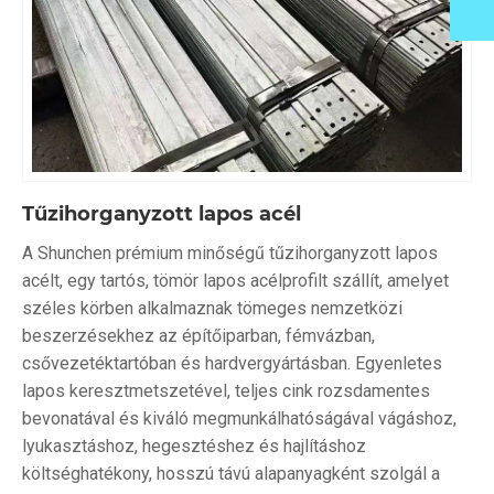
Tűzihorganyzott lapos acél
A Shunchen prémium minőségű tűzihorganyzott lapos
acélt, egy tartós, tömör lapos acélprofilt szállít, amelyet
széles körben alkalmaznak tömeges nemzetközi
beszerzésekhez az építőiparban, fémvázban,
csővezetéktartóban és hardvergyártásban. Egyenletes
lapos keresztmetszetével, teljes cink rozsdamentes
bevonatával és kiváló megmunkálhatóságával vágáshoz,
lyukasztáshoz, hegesztéshez és hajlításhoz
költséghatékony, hosszú távú alapanyagként szolgál a