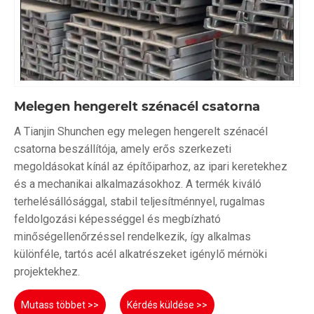
Melegen hengerelt szénacél csatorna
A Tianjin Shunchen egy melegen hengerelt szénacél
csatorna beszállítója, amely erős szerkezeti
megoldásokat kínál az építőiparhoz, az ipari keretekhez
és a mechanikai alkalmazásokhoz. A termék kiváló
terhelésállósággal, stabil teljesítménnyel, rugalmas
feldolgozási képességgel és megbízható
minőségellenőrzéssel rendelkezik, így alkalmas
különféle, tartós acél alkatrészeket igénylő mérnöki
projektekhez.
Mutass többet >>
Kérdés küldése >>