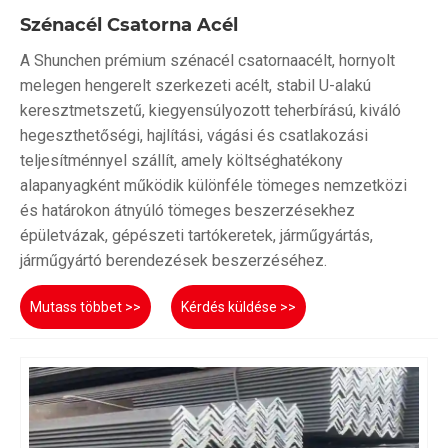
Szénacél Csatorna Acél
A Shunchen prémium szénacél csatornaacélt, hornyolt
melegen hengerelt szerkezeti acélt, stabil U-alakú
keresztmetszetű, kiegyensúlyozott teherbírású, kiváló
hegeszthetőségi, hajlítási, vágási és csatlakozási
teljesítménnyel szállít, amely költséghatékony
alapanyagként működik különféle tömeges nemzetközi
és határokon átnyúló tömeges beszerzésekhez
épületvázak, gépészeti tartókeretek, járműgyártás,
járműgyártó berendezések beszerzéséhez.
Mutass többet >>
Kérdés küldése >>