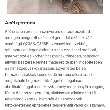
Acél gerenda
A Shunchen prémium színvonalú és testreszabott
melegen hengerelt szénacél gerendát szállít kiváló
minőségű Q235B/Q355B szénacél lemezekből,
robusztus melegen alakított szerkezeti acél profilból,
amelyet széles körben használnak tömeges, határokon
átnyúló beszerzésekhez magasépítésben, hídépítésben
és nehézgépváz-gyártásban. Egyenletes belső
fémszemcsékkel, kiemelkedő hajlítási ellenállással,
megbízható hegeszthetőséggel és rugalmas
alakíthatósággal rendelkezik, amely megkönnyíti a vágást,
fúrást és összeszerelést, általánosan alkalmazott fő
teherhordó keretek, hídtartók és nehézgépek
tartókereteinek építéséhez tengerentúli vásárlók számára.