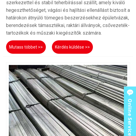
szerkezettel és stabil teherbírással szállít, amely kiváló
hegeszthetőséget, vágási és hajlítási ellenállást biztosít a
határokon átnyúló tömeges beszerzésekhez épületvázak,
berendezések támasztékai, raktári állványok, csővezeték-
tartozékok és műszaki kiegészítők számára.
Mutass többet >>
Kérdés küldése >>
Online Service