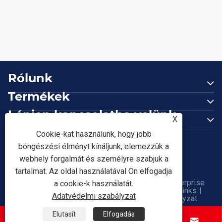
Hogyan javítja a nyolcszögletű acél az erőt
és a pontosságot az ipari alkalmazásokban?
Mutass többet >>
Rólunk
Termékek
Lépjen kapcsolatba velünk
X
KÖVESS MINKET
Cookie-kat használunk, hogy jobb
böngészési élményt kínáljunk, elemezzük a
webhely forgalmát és személyre szabjuk a
tartalmat. Az oldal használatával Ön elfogadja
Copyright © 2026 Tianjin Shunchen Hongye Enterprise
a cookie-k használatát.
Management Co., Ltd. Minden jog fenntartva.
Links
|
Adatvédelmi szabályzat
Sitemap
|
RSS
|
XML
|
Adatvédelmi szabályzat
Elutasít
Elfogadás



