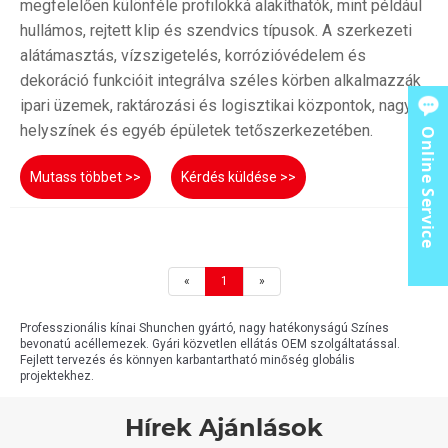
megfelelően különféle profilokká alakíthatók, mint például
hullámos, rejtett klip és szendvics típusok. A szerkezeti
alátámasztás, vízszigetelés, korrózióvédelem és
dekoráció funkcióit integrálva széles körben alkalmazzák
ipari üzemek, raktározási és logisztikai központok, nagy
helyszínek és egyéb épületek tetőszerkezetében.
Online Service
Mutass többet >>
Kérdés küldése >>
«
1
»
Professzionális kínai Shunchen gyártó, nagy hatékonyságú Színes
bevonatú acéllemezek. Gyári közvetlen ellátás OEM szolgáltatással.
Fejlett tervezés és könnyen karbantartható minőség globális
projektekhez.
Hírek Ajánlások