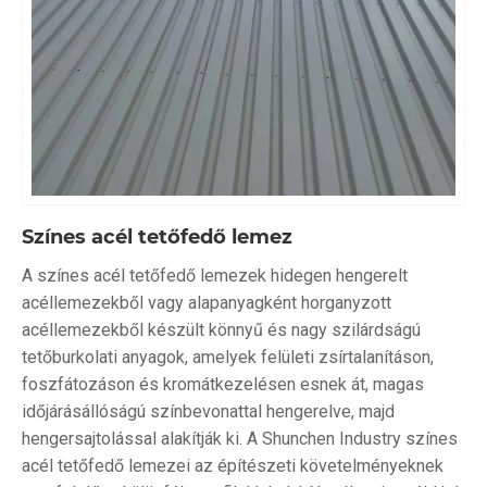
Színes acél tetőfedő lemez
A színes acél tetőfedő lemezek hidegen hengerelt
acéllemezekből vagy alapanyagként horganyzott
acéllemezekből készült könnyű és nagy szilárdságú
tetőburkolati anyagok, amelyek felületi zsírtalanításon,
foszfátozáson és kromátkezelésen esnek át, magas
időjárásállóságú színbevonattal hengerelve, majd
hengersajtolással alakítják ki. A Shunchen Industry színes
acél tetőfedő lemezei az építészeti követelményeknek