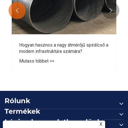


Hogyan hasznos a nagy átmérőjű spirálcső a
modern infrastruktúra számára?
Mutass többet >>
Rólunk
Termékek
Lépjen kapcsolatba velünk
X